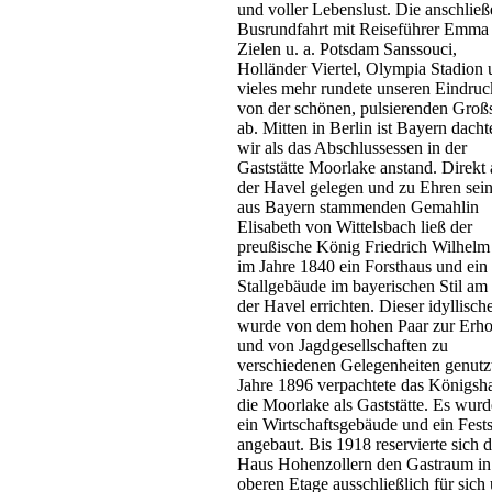
und voller Lebenslust. Die anschlie
Busrundfahrt mit Reiseführer Emma
Zielen u. a. Potsdam Sanssouci,
Holländer Viertel, Olympia Stadion
vieles mehr rundete unseren Eindruc
von der schönen, pulsierenden Großs
ab. Mitten in Berlin ist Bayern dacht
wir als das Abschlussessen in der
Gaststätte Moorlake anstand. Direkt
der Havel gelegen und zu Ehren sein
aus Bayern stammenden Gemahlin
Elisabeth von Wittelsbach ließ der
preußische König Friedrich Wilhelm
im Jahre 1840 ein Forsthaus und ein
Stallgebäude im bayerischen Stil am
der Havel errichten. Dieser idyllisch
wurde von dem hohen Paar zur Erh
und von Jagdgesellschaften zu
verschiedenen Gelegenheiten genutz
Jahre 1896 verpachtete das Königsh
die Moorlake als Gaststätte. Es wur
ein Wirtschaftsgebäude und ein Fests
angebaut. Bis 1918 reservierte sich 
Haus Hohenzollern den Gastraum in
oberen Etage ausschließlich für sich