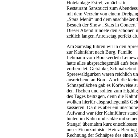
Hotelanlage Estrel, zunächst in
Restaurant Sansoucci zum Abendess
mit dem Verzehr von einem Dreigan
„Stars-Menü“ und dem anschließen
Besuch der Show „Stars in Concert“
Dieser Abend rundete den schönen 
zeitlich langen Anreisetag perfekt ab
Am Samstag fuhren wir in den Spre
zur Kahnfahrt nach Burg. Familie
Lehmann vom Bootsverleih Leinew
hatte alles absprachegemäß aufs best
vorbereitet. Getränke, Schmalzebrot
Spreewaldgurken waren reichlich u
ausreichend an Bord. Auch die klein
Schnapsflächen gab es Korbweise a
den Tischen und sollten zum Highlig
des Tages beitragen, denn die Kahnf
wollten hierfür absprachegemäß Gel
kassieren. Da dies aber ein unschöne
Aufwand war (der Kahnführer stand
hinten im Kahn und stakte mit seiner
Stange) übernahm kurz entschlossen
unser Finanzminister Heinz Berning 
Rechnung der Schnäpse des einen K