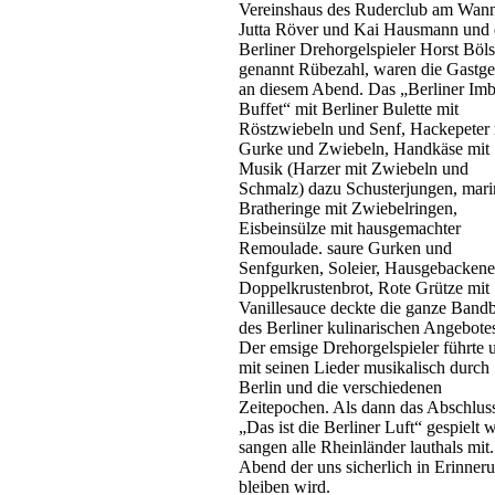
Vereinshaus des Ruderclub am Wann
Jutta Röver und Kai Hausmann und 
Berliner Drehorgelspieler Horst Böls
genannt Rübezahl, waren die Gastge
an diesem Abend. Das „Berliner Imb
Buffet“ mit Berliner Bulette mit
Röstzwiebeln und Senf, Hackepeter 
Gurke und Zwiebeln, Handkäse mit
Musik (Harzer mit Zwiebeln und
Schmalz) dazu Schusterjungen, marin
Bratheringe mit Zwiebelringen,
Eisbeinsülze mit hausgemachter
Remoulade. saure Gurken und
Senfgurken, Soleier, Hausgebackene
Doppelkrustenbrot, Rote Grütze mit
Vanillesauce deckte die ganze Bandb
des Berliner kulinarischen Angebote
Der emsige Drehorgelspieler führte 
mit seinen Lieder musikalisch durch
Berlin und die verschiedenen
Zeitepochen. Als dann das Abschluss
„Das ist die Berliner Luft“ gespielt 
sangen alle Rheinländer lauthals mit.
Abend der uns sicherlich in Erinner
bleiben wird.