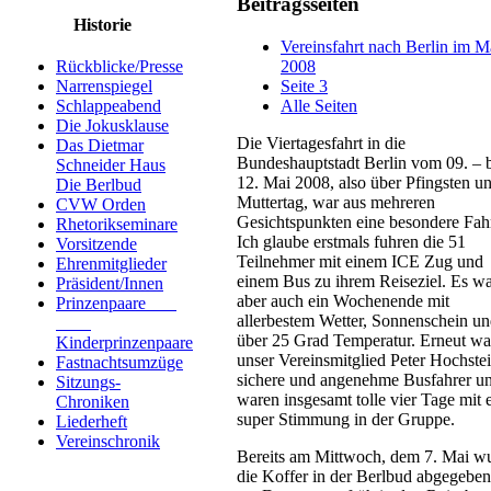
Beitragsseiten
Historie
Vereinsfahrt nach Berlin im M
2008
Rückblicke/Presse
Seite 3
Narrenspiegel
Alle Seiten
Schlappeabend
Die Jokusklause
Die Viertagesfahrt in die
Das Dietmar
Bundeshauptstadt Berlin vom 09. – b
Schneider Haus
12. Mai 2008, also über Pfingsten u
Die Berlbud
Muttertag, war aus mehreren
CVW Orden
Gesichtspunkten eine besondere Fahr
Rhetorikseminare
Ich glaube erstmals fuhren die 51
Vorsitzende
Teilnehmer mit einem ICE Zug und
Ehrenmitglieder
einem Bus zu ihrem Reiseziel. Es w
Präsident/Innen
aber auch ein Wochenende mit
Prinzenpaare
allerbestem Wetter, Sonnenschein u
über 25 Grad Temperatur. Erneut wa
Kinderprinzenpaare
unser Vereinsmitglied Peter Hochstei
Fastnachtsumzüge
sichere und angenehme Busfahrer un
Sitzungs-
waren insgesamt tolle vier Tage mit 
Chroniken
super Stimmung in der Gruppe.
Liederheft
Vereinschronik
Bereits am Mittwoch, dem 7. Mai w
die Koffer in der Berlbud abgegebe