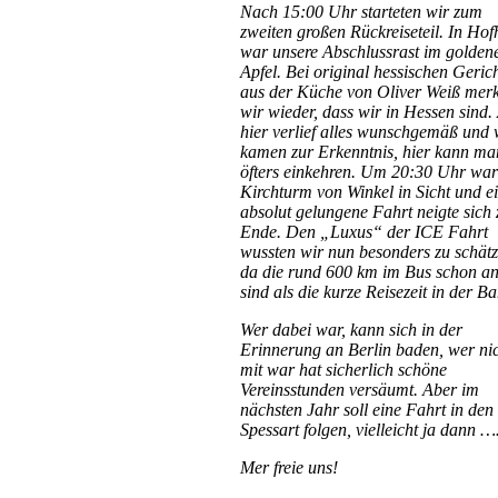
Nach 15:00 Uhr starteten wir zum
zweiten großen Rückreiseteil. In Ho
war unsere Abschlussrast im golden
Apfel. Bei original hessischen Geric
aus der Küche von Oliver Weiß mer
wir wieder, dass wir in Hessen sind.
hier verlief alles wunschgemäß und 
kamen zur Erkenntnis, hier kann ma
öfters einkehren. Um 20:30 Uhr war
Kirchturm von Winkel in Sicht und e
absolut gelungene Fahrt neigte sich
Ende. Den „Luxus“ der ICE Fahrt
wussten wir nun besonders zu schätz
da die rund 600 km im Bus schon a
sind als die kurze Reisezeit in der B
Wer dabei war, kann sich in der
Erinnerung an Berlin baden, wer ni
mit war hat sicherlich schöne
Vereinsstunden versäumt. Aber im
nächsten Jahr soll eine Fahrt in den
Spessart folgen, vielleicht ja dann 
Mer freie uns!