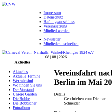
Impressum
Datenschutz
Haftungsausschluss
Vereinssatzung
Mitglied werden
Newsletter
Mitgliederanschreiben
08 | 08 | 2026
Aktuelles
Vereinsfahrt nac
Aktuelles
Aktuelle Termine
Berlin im Mai 2
Wer wir sind
Wo finden Sie uns
Der Vorstand
Details
Unsere Garden
Geschrieben von:
Dietmar
Die Bobbe
Schneider
Die Böbbscher
Fotoalbum