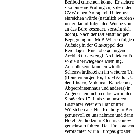
Berlbud entrichten könne. Er sichert
spontan eine Prüfung zu, sofern der
CVW einen Antrag mit Unterlagen
einreichen würde (natürlich wurden 
in der darauf folgenden Woche von 
an das Büro gesendet, versteht sich
doch!). Nach der fast einstündigen
Begegnung mit MdB Willsch folgte 
Aufstieg in der Glaskuppel des
Reichtages. Eine tolle gelungene
Architektur des engl. Architekten For
so die überwiegende Meinung.
Anschließend konnten wir die
Sehenswürdigkeiten im weiteren Um
(Brandenburger Tor, Hotel Adlon, U
den Linden, Mahnmal, Kanzleramt,
Abgeordnetenhaus und anderes) in
Augenschein nehmen bis wir in der
Straße des 17. Junis von unserem
Busfahrer Peter ein Frankfurter
Würstchen aus Neu Isenburg in Berl
genussvoll zu uns nahmen und dann
Hotel Dreilinden in Kleinmachnow
gemeinsam fuhren. Den Freitagaben
verbrachten wir in Europas größter