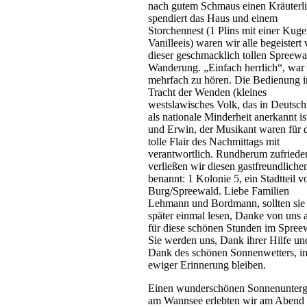
nach gutem Schmaus einen Kräuterl
spendiert das Haus und einem
Storchennest (1 Plins mit einer Kuge
Vanilleeis) waren wir alle begeistert
dieser geschmacklich tollen Spreewa
Wanderung. „Einfach herrlich“, war
mehrfach zu hören. Die Bedienung i
Tracht der Wenden (kleines
westslawisches Volk, das in Deutsch
als nationale Minderheit anerkannt is
und Erwin, der Musikant waren für 
tolle Flair des Nachmittags mit
verantwortlich. Rundherum zufriede
verließen wir diesen gastfreundliche
benannt: 1 Kolonie 5, ein Stadtteil v
Burg/Spreewald. Liebe Familien
Lehmann und Bordmann, sollten sie 
später einmal lesen, Danke von uns a
für diese schönen Stunden im Spree
Sie werden uns, Dank ihrer Hilfe un
Dank des schönen Sonnenwetters, i
ewiger Erinnerung bleiben.
Einen wunderschönen Sonnenunter
am Wannsee erlebten wir am Abend