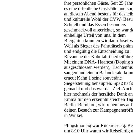
ihre persönlichen Gäste. Seit 25 Jahr
es eine öffentliche Gaststätte und sor
an diesem Abend bestens für das leib
und kulturelle Wohl der CVW- Besu
Schnell und das Essen besonders
geschmackvoll angerichtet, so war d
einhellige Urteil von uns. In dem
Biergarten konnten wir dann Josef v
Well als Sieger des Fahrträtsels präm
und endgültig die Entscheidung zu
Revanche der Kahnfahrt herbeiführe
Mit einem DNA- Haartest (Doping so
ausgeschlossen werden), Tischtennis
saugen und einem Balancierakt konn
erneut Kahn 1 seine souveräne
Siegerstellung behaupten. Spaß hat´s
gemacht und das war das Ziel. Auch 
hier nochmals der herzliche Dank an
Emma für den erkenntnisreichen Tag
Berlin. Bernhard, wir freuen uns auf
deinen Besuch zur Kampagneneröff
in Winkel.
Pfingstmontag war Rückreisetag. Ber
um 8:10 Uhr waren wir Reisefertig 