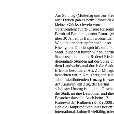
Am Sonntag (Muttertag und zur Fre
aller Frauen gab es beim Frühstück e
kleines Glücksschwein vom
Vorsitzenden) führte unsere Reisegr
Bernhard Bender, genannt Emma (ein
über 30 Jahren in Berlin wohnender
Winkler, der aber tapfer noch unser
Rheingauer Dialekt spricht), durch d
Stadt. Zunächst fuhren wir bei herrl
Sonnenschein mit der Rederei Riedel
dreieinhalb Stunden auf der Spree u
dem Landwehrkanal durch die Stadt.
Erlebnis besonderer Art. Zur Mittags
besuchten wir in Kreuzberg den seit
Jahren stattfindenden Umzug
Karne
der Kulturen
, ein Zug, der Berlins
schönster Umzug ist und ein Gesche
die Stadt, an ihre Bewohner und ihre
Besucher darstellt. Auch beim 13.
Karneval der Kulturen (KdK) 2008 z
sich die Hauptstadt von ihrer besten 
international, kulturell vielfältig, tole