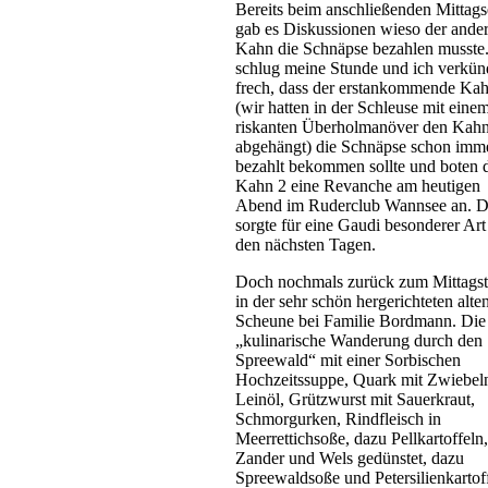
Bereits beim anschließenden Mittags
gab es Diskussionen wieso der ande
Kahn die Schnäpse bezahlen musste
schlug meine Stunde und ich verkün
frech, dass der erstankommende Ka
(wir hatten in der Schleuse mit eine
riskanten Überholmanöver den Kahn
abgehängt) die Schnäpse schon imm
bezahlt bekommen sollte und boten
Kahn 2 eine Revanche am heutigen
Abend im Ruderclub Wannsee an. D
sorgte für eine Gaudi besonderer Art
den nächsten Tagen.
Doch nochmals zurück zum Mittagst
in der sehr schön hergerichteten alte
Scheune bei Familie Bordmann. Die
„kulinarische Wanderung durch den
Spreewald“ mit einer Sorbischen
Hochzeitssuppe, Quark mit Zwiebel
Leinöl, Grützwurst mit Sauerkraut,
Schmorgurken, Rindfleisch in
Meerrettichsoße, dazu Pellkartoffeln,
Zander und Wels gedünstet, dazu
Spreewaldsoße und Petersilienkartof