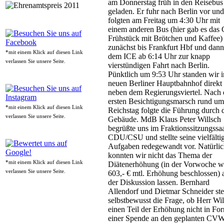
am Donnerstag früh in den Reisebus
geladen. Er fuhr nach Berlin vor und
folgten am Freitag um 4:30 Uhr mit
einem anderen Bus (hier gab es da
Frühstück mit Brötchen und Kaffee)
zunächst bis Frankfurt Hbf und dann
*mit einem Klick auf diesen Link
dem ICE ab 6:14 Uhr zur knapp
verlassen Sie unsere Seite.
vierstündigen Fahrt nach Berlin.
Pünktlich um 9:53 Uhr standen wir 
neuen Berliner Hauptbahnhof direkt
neben dem Regierungsviertel. Nach
ersten Besichtigungsmarsch rund um
*mit einem Klick auf diesen Link
Reichstag folgte die Führung durch 
verlassen Sie unsere Seite.
Gebäude. MdB Klaus Peter Willsch
begrüßte uns im Fraktionssitzungssaa
CDU/CSU und stellte seine vielfälti
Aufgaben redegewandt vor. Natürli
konnten wir nicht das Thema der
*mit einem Klick auf diesen Link
Diätenerhöhung (in der Vorwoche w
verlassen Sie unsere Seite.
603,- € mtl. Erhöhung beschlossen) 
der Diskussion lassen. Bernhard
Allendorf und Dietmar Schneider ste
selbstbewusst die Frage, ob Herr Wil
einen Teil der Erhöhung nicht in Fo
einer Spende an den geplanten CV