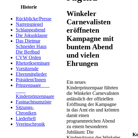
Historie
Winkeler
Rückblicke/Presse
Carnevalisten
Narrenspiegel
eröffneten
Schlappeabend
Die Jokusklause
Kampagne mit
Das Dietmar
buntem Abend
Schneider Haus
Die Berlbud
und vielen
CVW Orden
Ehrungen
Rhetorikseminare
Vorsitzende
Ehrenmitglieder
Präsident/Innen
Ein neues
Prinzenpaare
Kinderprinzenpaar führten
die Winkeler Carnevalisten
Kinderprinzenpaare
anlässlich der offiziellen
Fastnachtsumzüge
Eröffnung der Kampagne
Sitzungs-
in das Amt ein und krönten
Chroniken
damit einen
Liederheft
programmreichen Abend
Vereinschronik
zu einem besonderen
Jubiläum: Die
Ko
Kindersitzung der Winkeler