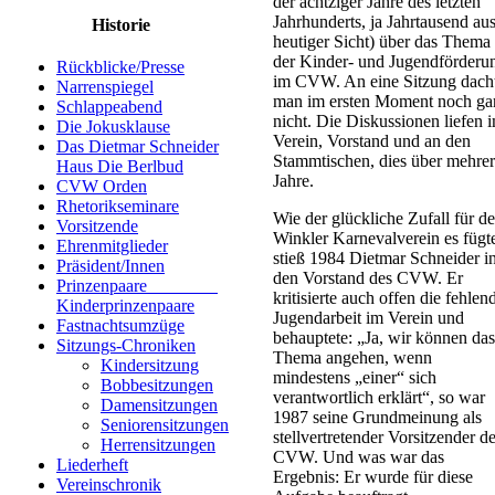
der achtziger Jahre des letzten
Jahrhunderts, ja Jahrtausend au
Historie
heutiger Sicht) über das Thema
der Kinder- und Jugendförderu
Rückblicke/Presse
im CVW. An eine Sitzung dach
Narrenspiegel
man im ersten Moment noch ga
Schlappeabend
nicht. Die Diskussionen liefen 
Die Jokusklause
Verein, Vorstand und an den
Das Dietmar Schneider
Stammtischen, dies über mehre
Haus Die Berlbud
Jahre.
CVW Orden
Rhetorikseminare
Wie der glückliche Zufall für d
Vorsitzende
Winkler Karnevalverein es fügt
Ehrenmitglieder
stieß 1984 Dietmar Schneider i
Präsident/Innen
den Vorstand des CVW. Er
Prinzenpaare
kritisierte auch offen die fehlen
Kinderprinzenpaare
Jugendarbeit im Verein und
Fastnachtsumzüge
behauptete: „Ja, wir können das
Sitzungs-Chroniken
Thema angehen, wenn
Kindersitzung
mindestens „einer“ sich
Bobbesitzungen
verantwortlich erklärt“, so war
Damensitzungen
1987 seine Grundmeinung als
Seniorensitzungen
stellvertretender Vorsitzender d
Herrensitzungen
CVW. Und was war das
Liederheft
Ergebnis: Er wurde für diese
Vereinschronik