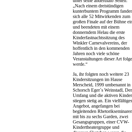
unter seine anderthalb Seiten:
„Nach einem dreistündigen
kunterbuntem Programm fande
sich alle 52 Mitwirkenden zum
großen Finale auf der Bühne ei
und beendeten mit einem
donnerndem Helau die erste
Kinderfastnachtssitzung des
Winkler Carnevalvereins, der
hoffentlich in den kommenden
Jahren noch viele schöne
Veranstaltungen dieser Art folg
werde.“
Ja, ihr folgten noch weitere 23
Kindersitzungen im Hause
Merscheid, 1999 umbenannt in
Schorsch Eger`s Weinstadl, Der
Umfang und die aktiven Kinder
stiegen stetig an. Ein vielfältige
Angebot, angefangen bei
begleitenden Rhetorikseminaren
mit bis zu sechs Garden, zwei
Gesangsgruppen, einer CVW-
Kindertheatergruppe und