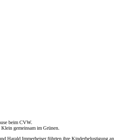
klause beim CVW.
d Klein gemeinsam im Grünen.
 und Harald Immerheiser führten ihre Kinderbelustigung an