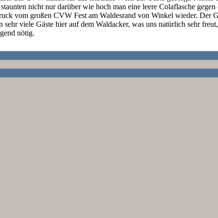
staunten nicht nur darüber wie hoch man eine leere Colaflasche gege
ndruck vom großen CVW Fest am Waldesrand von Winkel wieder. Der Ge
n sehr viele Gäste hier auf dem Waldacker, was uns natürlich sehr freut
gend nötig.