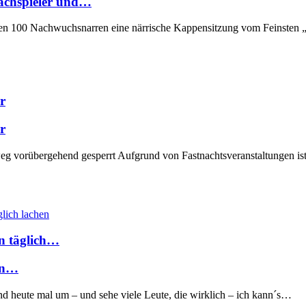
hachspieler und…
ten 100 Nachwuchsnarren eine närrische Kappensitzung vom Feinsten 
r
r
g vorübergehend gesperrt Aufgrund von Fastnachtsveranstaltungen ist d
en täglich…
hen…
und heute mal um – und sehe viele Leute, die wirklich – ich kann´s…