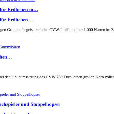
 für Erdbeben in…
n für Erdbeben…
tigen Gruppen begeisterte beim CVW-Jubiläum über 1.000 Narren im Ze
chen…
 bei der Jubiläumssitzung des CVW 750 Euro, einen großen Korb voll
achspieler und Stoppelhopser