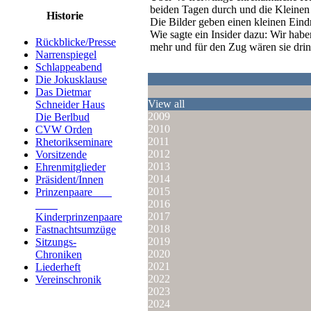
beiden Tagen durch und die Kleinen 
Historie
Die Bilder geben einen kleinen Ei
Wie sagte ein Insider dazu: Wir habe
Rückblicke/Presse
mehr und für den Zug wären sie drin
Narrenspiegel
Schlappeabend
Die Jokusklause
Das Dietmar
View all
Schneider Haus
2009
Die Berlbud
2010
CVW Orden
2011
Rhetorikseminare
2012
Vorsitzende
2013
Ehrenmitglieder
2014
Präsident/Innen
2015
Prinzenpaare
2016
2017
Kinderprinzenpaare
2018
Fastnachtsumzüge
2019
Sitzungs-
2020
Chroniken
2021
Liederheft
2022
Vereinschronik
2023
2024