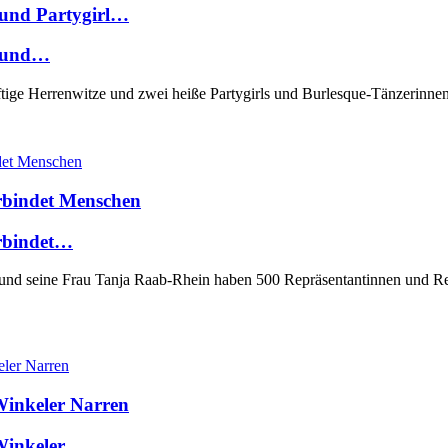
 und Partygirl…
e und…
ftige Herrenwitze und zwei heiße Partygirls und Burlesque-Tänzerin
erbindet Menschen
erbindet…
 und seine Frau Tanja Raab-Rhein haben 500 Repräsentantinnen und R
Winkeler Narren
 Winkeler…