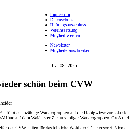
Impressum
Datenschutz
Haftungsausschluss
Vereinssatzung
Mitglied werden
Newsletter
Mitgliederanschreiben
07 | 08 | 2026
wieder schön beim CVW
neider
r! – führt es unzählige Wandergruppen auf die Honigwiese zur Jokus
-Hütte auf dem Waldacker Ziel unzähliger Wandergruppen. Groß un
elfer des CVW hatten für das leibliche Wohl der Gäste gesorgt. Nicole