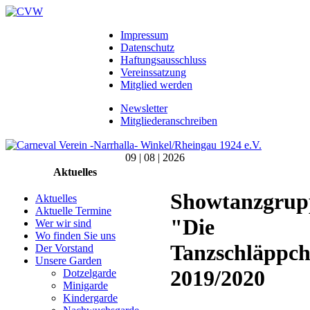
Impressum
Datenschutz
Haftungsausschluss
Vereinssatzung
Mitglied werden
Newsletter
Mitgliederanschreiben
09 | 08 | 2026
Aktuelles
Showtanzgrup
Aktuelles
Aktuelle Termine
"Die
Wer wir sind
Wo finden Sie uns
Tanzschläppc
Der Vorstand
Unsere Garden
2019/2020
Dotzelgarde
Minigarde
Kindergarde