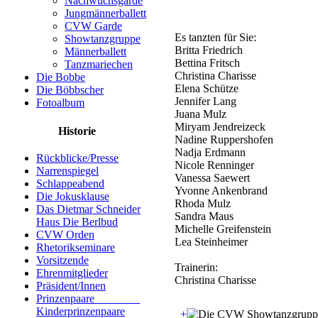
Nachwuchsgarde
Jungmännerballett
CVW Garde
Es tanzten für Sie:
Showtanzgruppe
Britta Friedrich
Männerballett
Bettina Fritsch
Tanzmariechen
Christina Charisse
Die Bobbe
Elena Schütze
Die Böbbscher
Jennifer Lang
Fotoalbum
Juana Mulz
Miryam Jendreizeck
Historie
Nadine Ruppershofen
Nadja Erdmann
Rückblicke/Presse
Nicole Renninger
Narrenspiegel
Vanessa Saewert
Schlappeabend
Yvonne Ankenbrand
Die Jokusklause
Rhoda Mulz
Das Dietmar Schneider
Sandra Maus
Haus Die Berlbud
Michelle Greifenstein
CVW Orden
Lea Steinheimer
Rhetorikseminare
Vorsitzende
Trainerin:
Ehrenmitglieder
Christina Charisse
Präsident/Innen
Prinzenpaare
Kinderprinzenpaare
+