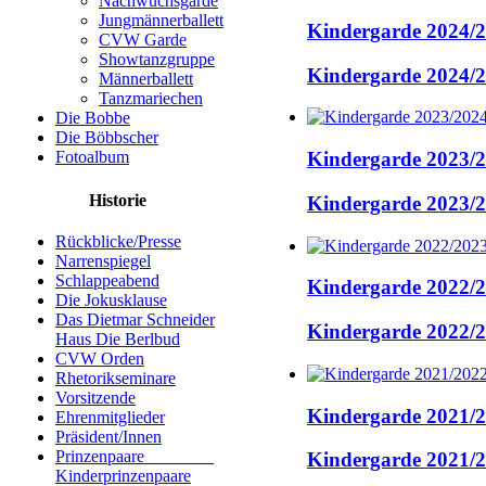
Nachwuchsgarde
Jungmännerballett
Kindergarde 2024/
CVW Garde
Showtanzgruppe
Kindergarde 2024/
Männerballett
Tanzmariechen
Die Bobbe
Die Böbbscher
Kindergarde 2023/
Fotoalbum
Historie
Kindergarde 2023/
Rückblicke/Presse
Narrenspiegel
Schlappeabend
Kindergarde 2022/
Die Jokusklause
Das Dietmar Schneider
Kindergarde 2022/
Haus Die Berlbud
CVW Orden
Rhetorikseminare
Vorsitzende
Kindergarde 2021/
Ehrenmitglieder
Präsident/Innen
Prinzenpaare
Kindergarde 2021/
Kinderprinzenpaare