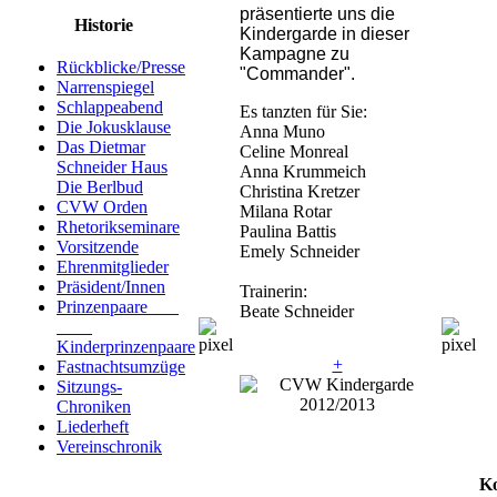
präsentierte uns die
Historie
Kindergarde in dieser
Kampagne zu
Rückblicke/Presse
"Commander".
Narrenspiegel
Schlappeabend
Es tanzten für Sie:
Die Jokusklause
Anna Muno
Das Dietmar
Celine Monreal
Schneider Haus
Anna Krummeich
Die Berlbud
Christina Kretzer
CVW Orden
Milana Rotar
Rhetorikseminare
Paulina Battis
Vorsitzende
Emely Schneider
Ehrenmitglieder
Präsident/Innen
Trainerin:
Prinzenpaare
Beate Schneider
Kinderprinzenpaare
+
Fastnachtsumzüge
Sitzungs-
Chroniken
Liederheft
Vereinschronik
K