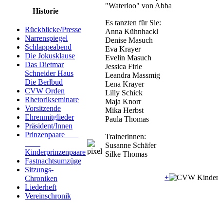
"Waterloo" von Abba
.
Historie
Es tanzten für Sie:
Rückblicke/Presse
Anna Kühnhackl
Narrenspiegel
Denise Masuch
Schlappeabend
Eva Krayer
Die Jokusklause
Evelin Masuch
Das Dietmar
Jessica Firle
Schneider Haus
Leandra Massmig
Die Berlbud
Lena Krayer
CVW Orden
Lilly Schick
Rhetorikseminare
Maja Knorr
Vorsitzende
Mika Herbst
Ehrenmitglieder
Paula Thomas
Präsident/Innen
Prinzenpaare
Trainerinnen:
Susanne Schäfer
Kinderprinzenpaare
Silke Thomas
Fastnachtsumzüge
Sitzungs-
+
Chroniken
Liederheft
Vereinschronik