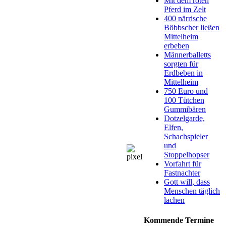
Mit dem roten
Pferd im Zelt
400 närrische
Böbbscher ließen
Mittelheim
erbeben
Männerballetts
sorgten für
Erdbeben in
Mittelheim
750 Euro und
100 Tütchen
Gummibären
Dotzelgarde,
Elfen,
Schachspieler
und
Stoppelhopser
Vorfahrt für
Fastnachter
Gott will, dass
Menschen täglich
lachen
Kommende Termine