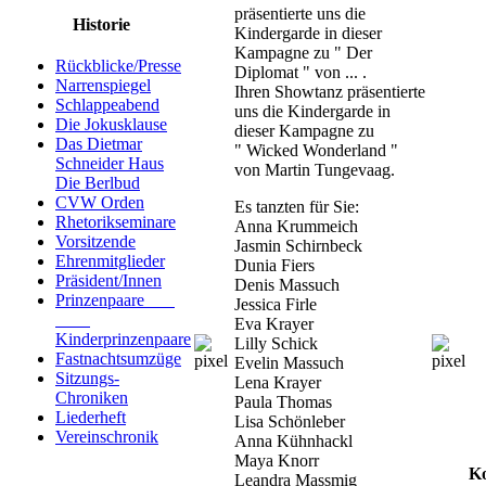
präsentierte uns die
Historie
Kindergarde in dieser
Kampagne zu " Der
Rückblicke/Presse
Diplomat " von ... .
Narrenspiegel
Ihren Showtanz präsentierte
Schlappeabend
uns die Kindergarde in
Die Jokusklause
dieser Kampagne zu
Das Dietmar
" Wicked Wonderland "
Schneider Haus
von Martin Tungevaag.
Die Berlbud
CVW Orden
Es tanzten für Sie:
Rhetorikseminare
Anna Krummeich
Vorsitzende
Jasmin Schirnbeck
Ehrenmitglieder
Dunia Fiers
Präsident/Innen
Denis Massuch
Prinzenpaare
Jessica Firle
Eva Krayer
Kinderprinzenpaare
Lilly Schick
Fastnachtsumzüge
Evelin Massuch
Sitzungs-
Lena Krayer
Chroniken
Paula Thomas
Liederheft
Lisa Schönleber
Vereinschronik
Anna Kühnhackl
Maya Knorr
K
Leandra Massmig