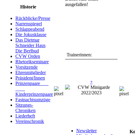
ausgefallen!
Historie
Rückblicke/Presse
Narrenspiegel
Schlappeabend
Die Jokusklause
Das Dietmar
Schneider Haus
Die Berlbud
Trainerinnen:
CVW Orden
Rhetorikseminare
Vorsitzende
Ehrenmitglieder
Präsident/Innen
+
Prinzenpaare
Kinderprinzenpaare
Fastnachtsumzüge
Sitzungs-
Chroniken
Liederheft
Vereinschronik
Newsletter
Ko