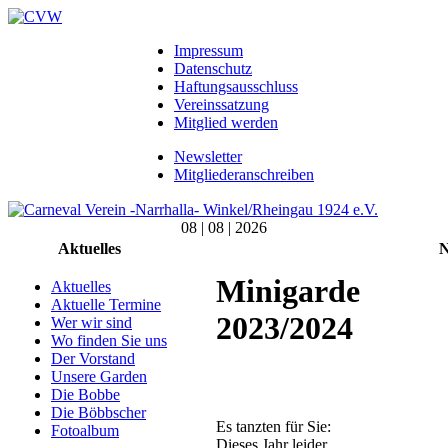
Impressum
Datenschutz
Haftungsausschluss
Vereinssatzung
Mitglied werden
Newsletter
Mitgliederanschreiben
08 | 08 | 2026
Aktuelles
N
Minigarde
Aktuelles
Aktuelle Termine
2023/2024
Wer wir sind
Wo finden Sie uns
Der Vorstand
Unsere Garden
Die Bobbe
Die Böbbscher
Es tanzten für Sie:
Fotoalbum
Dieses Jahr leider