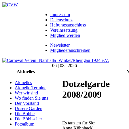
Impressum
Datenschutz
Haftungsausschluss
Vereinssatzung
Mitglied werden
Newsletter
Mitgliederanschreiben
06 | 08 | 2026
Aktuelles
N
Dotzelgarde
Aktuelles
Aktuelle Termine
2008/2009
Wer wir sind
Wo finden Sie uns
Der Vorstand
Unsere Garden
Die Bobbe
Die Böbbscher
Es tanzten für Sie:
Fotoalbum
Anna Kühnhackl