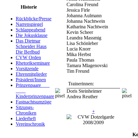
Carolina Freund
Historie
Jessica Firle
Johanna Aulmann
Rückblicke/Presse
Johanna Nachtwein
Narrenspiegel
Katharina Nachtwein
Schlappeabend
Kevin Scheer
Die Jokusklause
Leandra Massmig
Das Dietmar
Lisa Schönleber
Schneider Haus
Lucia Knorr
Die Berlbud
Mika Herbst
CVW Orden
Paula Thomas
Rhetorikseminare
Tamara Mlagenovski
Vorsitzende
Tim Freund
Ehrenmitglieder
Präsident/Innen
Trainerinnen:
Prinzenpaare
Doris Steinheimer
Kinderprinzenpaare
Andrea Reuther
Fastnachtsumzüge
Sitzungs-
+
Chroniken
Liederheft
Vereinschronik
Ko