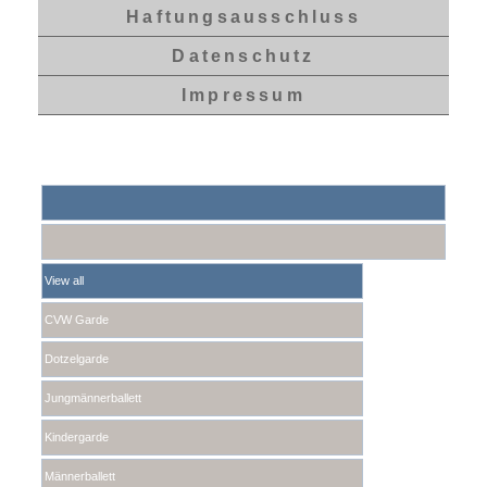
Haftungsausschluss
Datenschutz
Impressum
View all
CVW Garde
Dotzelgarde
Jungmännerballett
Kindergarde
Männerballett