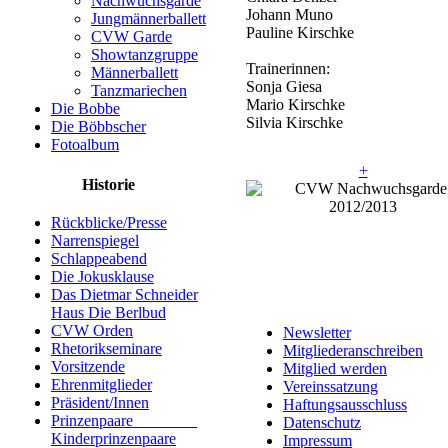
Nachwuchsgarde
Johann Muno
Jungmännerballett
Pauline Kirschke
CVW Garde
Showtanzgruppe
Trainerinnen:
Männerballett
Sonja Giesa
Tanzmariechen
Mario Kirschke
Die Bobbe
Silvia Kirschke
Die Böbbscher
Fotoalbum
+
Historie
Rückblicke/Presse
Narrenspiegel
Schlappeabend
Die Jokusklause
Das Dietmar Schneider
Haus Die Berlbud
CVW Orden
Newsletter
Rhetorikseminare
Mitgliederanschreiben
Vorsitzende
Mitglied werden
Ehrenmitglieder
Vereinssatzung
Präsident/Innen
Haftungsausschluss
Prinzenpaare
Datenschutz
Kinderprinzenpaare
Impressum