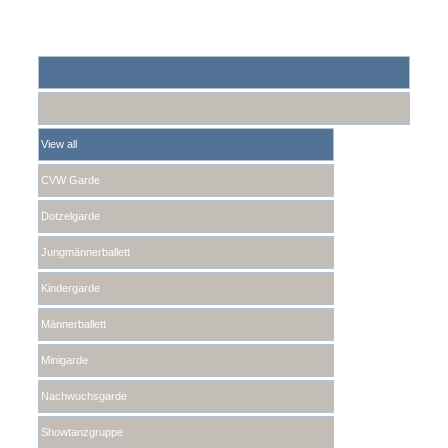
View all
CVW Garde
Dotzelgarde
Jungmännerballett
Kindergarde
Männerballett
Minigarde
Nachwuchsgarde
Showtanzgruppe