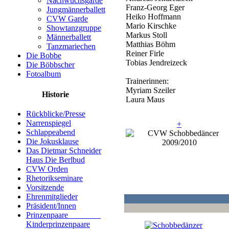
Nachwuchsgarde
Franz-Georg Eger
Jungmännerballett
Heiko Hoffmann
CVW Garde
Mario Kirschke
Showtanzgruppe
Markus Stoll
Männerballett
Matthias Böhm
Tanzmariechen
Reiner Firle
Die Bobbe
Tobias Jendreizeck
Die Böbbscher
Fotoalbum
Trainerinnen:
Myriam Szeiler
Historie
Laura Maus
Rückblicke/Presse
Narrenspiegel
+
Schlappeabend
Die Jokusklause
Das Dietmar Schneider
Haus Die Berlbud
CVW Orden
Rhetorikseminare
Vorsitzende
Ehrenmitglieder
Präsident/Innen
Prinzenpaare
Kinderprinzenpaare