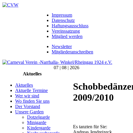
Impressum
Datenschutz
Haftungsausschluss
Vereinssatzung
Mitglied werden
Newsletter
Mitgliederanschreiben
07 | 08 | 2026
Aktuelles
Schobbedänze
Aktuelles
Aktuelle Termine
2009/2010
Wer wir sind
Wo finden Sie uns
Der Vorstand
Unsere Garden
Dotzelgarde
Minigarde
Es tanzten für Sie:
Kindergarde
Andreas Jendreizeck