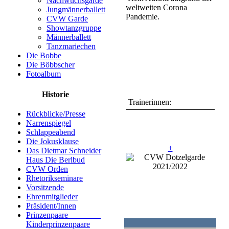
Nachwuchsgarde
weltweiten Corona
Jungmännerballett
Pandemie.
CVW Garde
Showtanzgruppe
Männerballett
Tanzmariechen
Die Bobbe
Die Böbbscher
Fotoalbum
Historie
Trainerinnen:
Rückblicke/Presse
Narrenspiegel
Schlappeabend
Die Jokusklause
+
Das Dietmar Schneider
Haus Die Berlbud
CVW Orden
Rhetorikseminare
Vorsitzende
Ehrenmitglieder
Präsident/Innen
Prinzenpaare
Kinderprinzenpaare