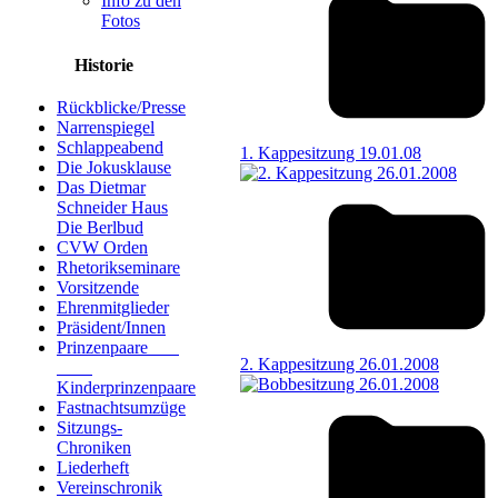
Info zu den
Fotos
Historie
Rückblicke/Presse
Narrenspiegel
Schlappeabend
1. Kappesitzung 19.01.08
Die Jokusklause
Das Dietmar
Schneider Haus
Die Berlbud
CVW Orden
Rhetorikseminare
Vorsitzende
Ehrenmitglieder
Präsident/Innen
Prinzenpaare
2. Kappesitzung 26.01.2008
Kinderprinzenpaare
Fastnachtsumzüge
Sitzungs-
Chroniken
Liederheft
Vereinschronik