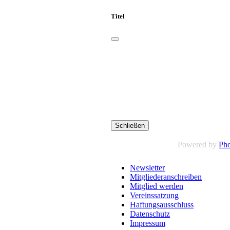
Titel
Schließen
Powered by
Pho
Newsletter
Mitgliederanschreiben
Mitglied werden
Vereinssatzung
Haftungsausschluss
Datenschutz
Impressum