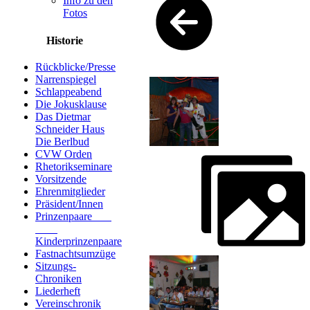
Info zu den
Fotos
Historie
Rückblicke/Presse
Narrenspiegel
Schlappeabend
Die Jokusklause
Das Dietmar
Schneider Haus
Die Berlbud
CVW Orden
Rhetorikseminare
Vorsitzende
Ehrenmitglieder
Präsident/Innen
Prinzenpaare
Kinderprinzenpaare
Fastnachtsumzüge
Sitzungs-
Chroniken
Liederheft
Vereinschronik