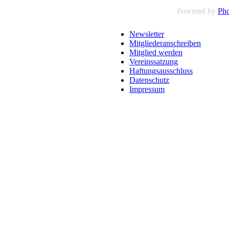
Powered by
Pho
Newsletter
Mitgliederanschreiben
Mitglied werden
Vereinssatzung
Haftungsausschluss
Datenschutz
Impressum