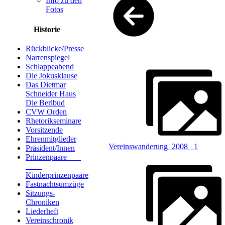
Info zu den
Fotos
Historie
Rückblicke/Presse
Narrenspiegel
Schlappeabend
Die Jokusklause
Das Dietmar
Schneider Haus
Die Berlbud
CVW Orden
Rhetorikseminare
Vorsitzende
Ehrenmitglieder
Vereinswanderung_2008 _1
Präsident/Innen
Prinzenpaare
Kinderprinzenpaare
Fastnachtsumzüge
Sitzungs-
Chroniken
Liederheft
Vereinschronik