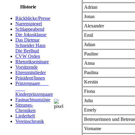
Historie
Adrian
Jonas
Rückblicke/Presse
Narrenspiegel
Alexander
Schlappeabend
Die Jokusklause
Emil
Das Dietmar
Julian
Schneider Haus
Die Berlbud
Pauline
CVW Orden
Rhetorikseminare
Anna
Vorsitzende
Paulina
Ehrenmitglieder
Präsident/Innen
Kerstin
Prinzenpaare
Fiona
Kinderprinzenpaare
Fastnachtsumzüge
Julia
Sitzungs-
Emely
Chroniken
Liederheft
Betreuerinnen und Betreue
Vereinschronik
Vorname