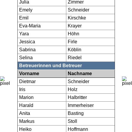
Julia
Zimmer
Emely
Schneider
Emil
Kirschke
Eva-Maria
Krayer
Yara
Höhn
Jessica
Firle
Sabrina
Köblin
Selina
Riedel
Betreuerinnen und Betreuer
Vorname
Nachname
Dietmar
Schneider
Iris
Holz
Marion
Halbritter
Harald
Immerheiser
Anita
Basting
Markus
Stoll
Heiko
Hoffmann