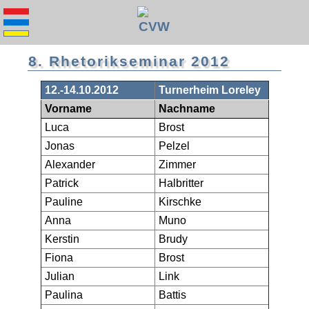
8. Rhetorikseminar 2012
12.-14.10.2012
Turnerheim Loreley
Vorname
Nachname
Luca
Brost
Jonas
Pelzel
Alexander
Zimmer
Patrick
Halbritter
Pauline
Kirschke
Anna
Muno
Kerstin
Brudy
Fiona
Brost
Julian
Link
Paulina
Battis