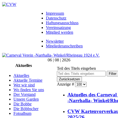
Impressum
Datenschutz
Haftungsausschluss
Vereinssatzung
Mitglied werden
Newsletter
Mitgliederanschreiben
06 | 08 | 2026
Aktuelles
Teil des Titels eingeben
Filter
Aktuelles
Zurücksetzen
Aktuelle Termine
Anzeige #
Wer wir sind
Wo finden Sie uns
Aktuelles des Carneval
Der Vorstand
Unsere Garden
-Narrhalla- Winkel/Rh
Die Bobbe
Die Böbbscher
CVW Kartenvorverkau
Fotoalbum
2025/26