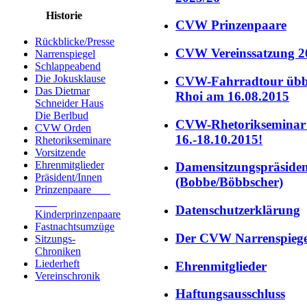
Historie
CVW Prinzenpaare
Rückblicke/Presse
CVW Vereinssatzung 2
Narrenspiegel
Schlappeabend
Die Jokusklause
CVW-Fahrradtour übb
Das Dietmar
Rhoi am 16.08.2015
Schneider Haus
Die Berlbud
CVW-Rhetorikseminar
CVW Orden
16.-18.10.2015!
Rhetorikseminare
Vorsitzende
Ehrenmitglieder
Damensitzungspräside
Präsident/Innen
(Bobbe/Böbbscher)
Prinzenpaare
Datenschutzerklärung
Kinderprinzenpaare
Fastnachtsumzüge
Der CVW Narrenspiege
Sitzungs-
Chroniken
Liederheft
Ehrenmitglieder
Vereinschronik
Haftungsausschluss