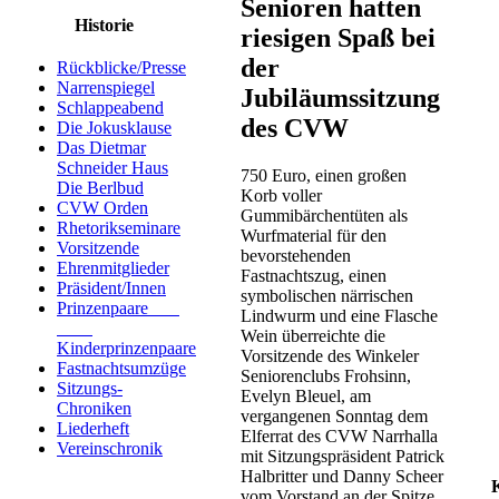
Senioren hatten
Historie
riesigen Spaß bei
der
Rückblicke/Presse
Narrenspiegel
Jubiläumssitzung
Schlappeabend
des CVW
Die Jokusklause
Das Dietmar
Schneider Haus
750 Euro, einen großen
Die Berlbud
Korb voller
CVW Orden
Gummibärchentüten als
Rhetorikseminare
Wurfmaterial für den
Vorsitzende
bevorstehenden
Ehrenmitglieder
Fastnachtszug, einen
Präsident/Innen
symbolischen närrischen
Prinzenpaare
Lindwurm und eine Flasche
Wein überreichte die
Kinderprinzenpaare
Vorsitzende des Winkeler
Fastnachtsumzüge
Seniorenclubs Frohsinn,
Sitzungs-
Evelyn Bleuel, am
Chroniken
vergangenen Sonntag dem
Liederheft
Elferrat des CVW Narrhalla
Vereinschronik
mit Sitzungspräsident Patrick
Halbritter und Danny Scheer
vom Vorstand an der Spitze.