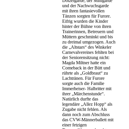
Dotzelgarde, der Minigarde
und der Nachwuchsgarde
mit ihren fantasievollen
Tänzen sorgten für Furore.
Eifrig wurden die Kinder
hinter der Bühne von ihren
Trainerinnen, Betreuern und
Müttern geschminkt und bis
zu dreimal umgezogen. Auch
die „Altstars“ des Winkeler
Carnevalvereines fehlten bei
der Seniorensitzung nicht:
Magda Miltner hatte ein
Comeback in der Bütt und
rührte als „Goldbraut“ zu
Lachtränen. Für Furore
sorgte auch die Familie
Immerheiser- Halbritter mit
ihrer „Märchenstunde“.
Natürlich durfte das
legendäre „Allez Hopp“ als
Zugabe nicht fehlen. Als
dann noch zum Abschluss
das CVW-Männerballett mit
einer fetzigen