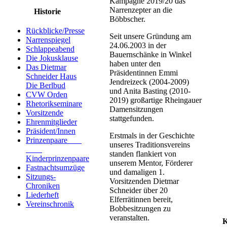
Kampagne 2019/20 das
Narrenzepter an die
Historie
Böbbscher.
Rückblicke/Presse
Seit unsere Gründung am
Narrenspiegel
24.06.2003 in der
Schlappeabend
Bauernschänke in Winkel
Die Jokusklause
haben unter den
Das Dietmar
Präsidentinnen Emmi
Schneider Haus
Jendreizeck (2004-2009)
Die Berlbud
und Anita Basting (2010-
CVW Orden
2019) großartige Rheingauer
Rhetorikseminare
Damensitzungen
Vorsitzende
stattgefunden.
Ehrenmitglieder
Präsident/Innen
Erstmals in der Geschichte
Prinzenpaare
unseres Traditionsvereins
standen flankiert von
Kinderprinzenpaare
unserem Mentor, Förderer
Fastnachtsumzüge
und damaligen 1.
Sitzungs-
Vorsitzenden Dietmar
Chroniken
Schneider über 20
Liederheft
Elferrätinnen bereit,
Vereinschronik
Bobbesitzungen zu
veranstalten.
K