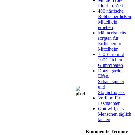
Mit dem roten
Pferd im Zelt
400 närrische
Böbbscher ließen
Mittelheim
erbeben
Männerballetts
sorgten für
Erdbeben in
Mittelheim
750 Euro und
100 Tütchen
Gummibären
Dotzelgarde,
Elfen,
Schachspieler
und
Stoppelhopser
Vorfahrt für
Fastnachter
Gott will, dass
Menschen täglich
lachen
Kommende Termine