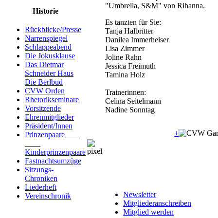
"Umbrella, S&M" von Rihanna.
Historie
Es tanzten für Sie:
Rückblicke/Presse
Tanja Halbritter
Narrenspiegel
Danilea Immerheiser
Schlappeabend
Lisa Zimmer
Die Jokusklause
Joline Rahn
Das Dietmar
Jessica Freimuth
Schneider Haus
Tamina Holz
Die Berlbud
CVW Orden
Trainerinnen:
Rhetorikseminare
Celina Seitelmann
Vorsitzende
Nadine Sonntag
Ehrenmitglieder
Präsident/Innen
+
Prinzenpaare
Kinderprinzenpaare
Fastnachtsumzüge
Sitzungs-
Chroniken
Liederheft
Newsletter
Vereinschronik
Mitgliederanschreiben
Mitglied werden