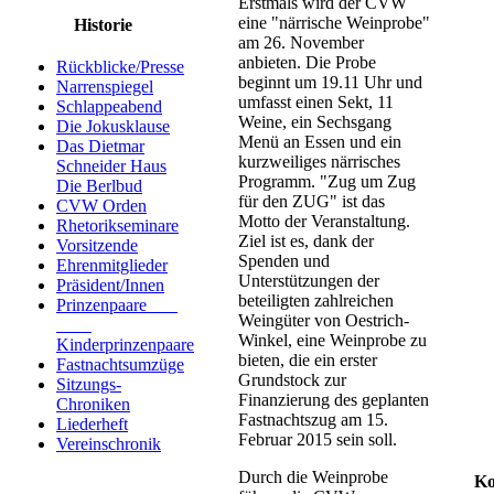
Erstmals wird der CVW
eine "närrische Weinprobe"
Historie
am 26. November
anbieten. Die Probe
Rückblicke/Presse
beginnt um 19.11 Uhr und
Narrenspiegel
umfasst einen Sekt, 11
Schlappeabend
Weine, ein Sechsgang
Die Jokusklause
Menü an Essen und ein
Das Dietmar
kurzweiliges närrisches
Schneider Haus
Programm. "Zug um Zug
Die Berlbud
für den ZUG" ist das
CVW Orden
Motto der Veranstaltung.
Rhetorikseminare
Ziel ist es, dank der
Vorsitzende
Spenden und
Ehrenmitglieder
Unterstützungen der
Präsident/Innen
beteiligten zahlreichen
Prinzenpaare
Weingüter von Oestrich-
Winkel, eine Weinprobe zu
Kinderprinzenpaare
bieten, die ein erster
Fastnachtsumzüge
Grundstock zur
Sitzungs-
Finanzierung des geplanten
Chroniken
Fastnachtszug am 15.
Liederheft
Februar 2015 sein soll.
Vereinschronik
Durch die Weinprobe
Ko