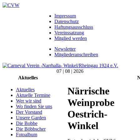
Impressum
Datenschutz
Haftungsausschluss
Vereinssatzung
Mitglied werden
Newsletter
Mitgliederanschreiben
07 | 08 | 2026
Aktuelles
N
Närrische
Aktuelles
Aktuelle Termine
Weinprobe
Wer wir sind
Wo finden Sie uns
Oestrich-
Der Vorstand
Unsere Garden
Winkel
Die Bobbe
Die Böbbscher
Fotoalbum