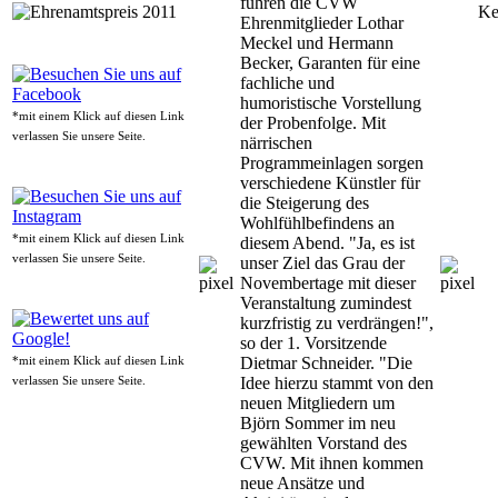
führen die CVW
Ke
Ehrenmitglieder Lothar
Meckel und Hermann
Becker, Garanten für eine
fachliche und
humoristische Vorstellung
*mit einem Klick auf diesen Link
der Probenfolge. Mit
verlassen Sie unsere Seite.
närrischen
Programmeinlagen sorgen
verschiedene Künstler für
die Steigerung des
Wohlfühlbefindens an
*mit einem Klick auf diesen Link
diesem Abend. "Ja, es ist
verlassen Sie unsere Seite.
unser Ziel das Grau der
Novembertage mit dieser
Veranstaltung zumindest
kurzfristig zu verdrängen!",
so der 1. Vorsitzende
Dietmar Schneider. "Die
*mit einem Klick auf diesen Link
Idee hierzu stammt von den
verlassen Sie unsere Seite.
neuen Mitgliedern um
Björn Sommer im neu
gewählten Vorstand des
CVW. Mit ihnen kommen
neue Ansätze und