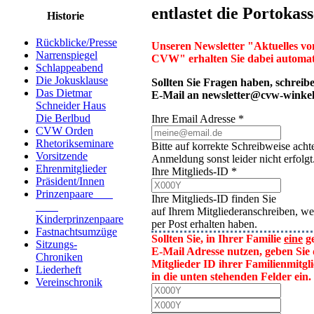
entlastet die Portokass
Historie
Rückblicke/Presse
Unseren Newsletter "Aktuelles v
Narrenspiegel
CVW" erhalten Sie dabei automat
Schlappeabend
Die Jokusklause
Sollten Sie Fragen haben, schreibe
Das Dietmar
E-Mail an
newsletter@cvw-winkel
Schneider Haus
Die Berlbud
Ihre Email Adresse
*
CVW Orden
Rhetorikseminare
Bitte auf korrekte Schreibweise acht
Vorsitzende
Anmeldung sonst leider nicht erfolgt
Ehrenmitglieder
Ihre Mitglieds-ID
*
Präsident/Innen
Prinzenpaare
Ihre Mitglieds-ID finden Sie
auf Ihrem Mitgliederanschreiben, we
Kinderprinzenpaare
per Post erhalten haben.
Fastnachtsumzüge
Sollten Sie, in Ihrer Familie
eine
g
Sitzungs-
E-Mail Adresse nutzen, geben Sie 
Chroniken
Mitglieder ID ihrer Familienmitgli
Liederheft
in die unten stehenden Felder ein.
Vereinschronik