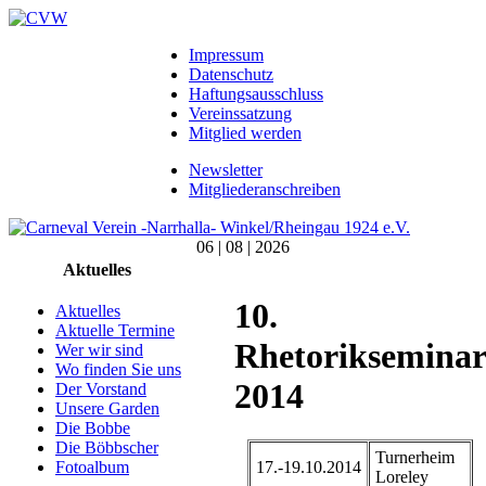
Impressum
Datenschutz
Haftungsausschluss
Vereinssatzung
Mitglied werden
Newsletter
Mitgliederanschreiben
06 | 08 | 2026
Aktuelles
10.
Aktuelles
Aktuelle Termine
Rhetorikseminar
Wer wir sind
Wo finden Sie uns
2014
Der Vorstand
Unsere Garden
Die Bobbe
Die Böbbscher
Turnerheim
17.-19.10.2014
Fotoalbum
Loreley