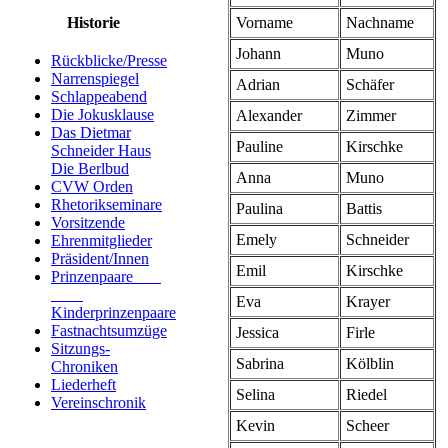
Vorname
Nachname
Historie
Johann
Muno
Rückblicke/Presse
Narrenspiegel
Adrian
Schäfer
Schlappeabend
Die Jokusklause
Alexander
Zimmer
Das Dietmar
Pauline
Kirschke
Schneider Haus
Die Berlbud
Anna
Muno
CVW Orden
Rhetorikseminare
Paulina
Battis
Vorsitzende
Emely
Schneider
Ehrenmitglieder
Präsident/Innen
Emil
Kirschke
Prinzenpaare
Eva
Krayer
Kinderprinzenpaare
Fastnachtsumzüge
Jessica
Firle
Sitzungs-
Sabrina
Kölblin
Chroniken
Liederheft
Selina
Riedel
Vereinschronik
Kevin
Scheer