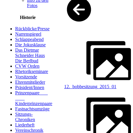
Info zu den
Fotos
Historie
Rückblicke/Presse
Narrenspiegel
Schlappeabend
Die Jokusklause
Das Dietmar
Schneider Haus
Die Berlbud
CVW Orden
Rhetorikseminare
Vorsitzende
Ehrenmitglieder
12._bobbesitzung_2015_01
Präsident/Innen
Prinzenpaare
Kinderprinzenpaare
Fastnachtsumzüge
Sitzungs-
Chroniken
Liederheft
Vereinschronik