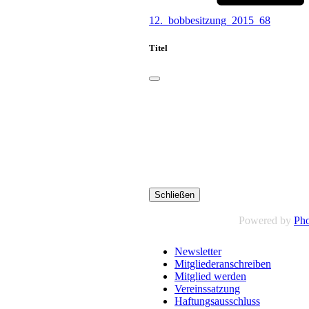
12._bobbesitzung_2015_68
Titel
Schließen
Powered by
Pho
Newsletter
Mitgliederanschreiben
Mitglied werden
Vereinssatzung
Haftungsausschluss