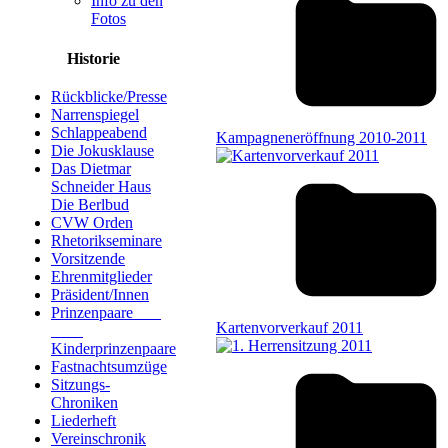
Info zu den
Fotos
Historie
Rückblicke/Presse
Narrenspiegel
Schlappeabend
Kampagneneröffnung 2010-2011
Die Jokusklause
Das Dietmar
Schneider Haus
Die Berlbud
CVW Orden
Rhetorikseminare
Vorsitzende
Ehrenmitglieder
Präsident/Innen
Prinzenpaare
Kartenvorverkauf 2011
Kinderprinzenpaare
Fastnachtsumzüge
Sitzungs-
Chroniken
Liederheft
Vereinschronik