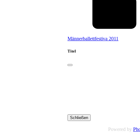
Männerballettfestiva 2011
Titel
Schließen
Powered by
Pho