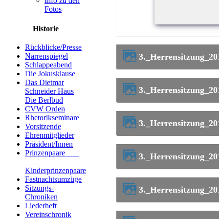
Info zu den
Fotos
Historie
Rückblicke/Presse
3._Herrensitzung_2
Narrenspiegel
Schlappeabend
Die Jokusklause
Das Dietmar
3._Herrensitzung_2
Schneider Haus
Die Berlbud
CVW Orden
Rhetorikseminare
3._Herrensitzung_2
Vorsitzende
Ehrenmitglieder
Präsident/Innen
Prinzenpaare
3._Herrensitzung_2
Kinderprinzenpaare
Fastnachtsumzüge
Sitzungs-
3._Herrensitzung_2
Chroniken
Liederheft
Vereinschronik