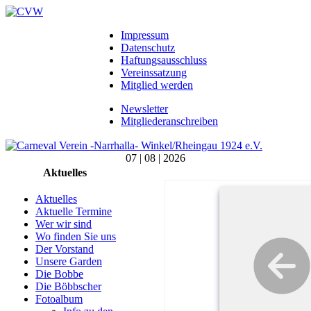
Impressum
Datenschutz
Haftungsausschluss
Vereinssatzung
Mitglied werden
Newsletter
Mitgliederanschreiben
07 | 08 | 2026
Aktuelles
Aktuelles
Aktuelle Termine
Wer wir sind
Wo finden Sie uns
Der Vorstand
Unsere Garden
Die Bobbe
Die Böbbscher
Fotoalbum