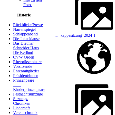
Info zu den
Fotos
Historie
Rückblicke/Presse
Narrenspiegel
Schlappeabend
ii._kappesitzung_2024-1
Die Jokusklause
Das Dietmar
Schneider Haus
Die Berlbud
CVW Orden
Rhetorikseminare
Vorsitzende
Ehrenmitglieder
Präsident/Innen
Prinzenpaare
Kinderprinzenpaare
Fastnachtsumzüge
Sitzungs-
Chroniken
Liederheft
Vereinschronik