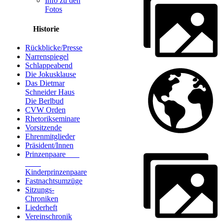
Info zu den
Fotos
Historie
Rückblicke/Presse
Narrenspiegel
Schlappeabend
Die Jokusklause
Das Dietmar
Schneider Haus
Die Berlbud
CVW Orden
Rhetorikseminare
Vorsitzende
Ehrenmitglieder
Präsident/Innen
Prinzenpaare
Kinderprinzenpaare
Fastnachtsumzüge
Sitzungs-
Chroniken
Liederheft
Vereinschronik