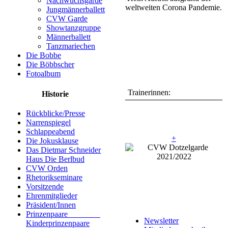
Nachwuchsgarde
weltweiten Corona Pandemie.
Jungmännerballett
CVW Garde
Showtanzgruppe
Männerballett
Tanzmariechen
Die Bobbe
Die Böbbscher
Fotoalbum
Trainerinnen:
Historie
Rückblicke/Presse
Narrenspiegel
Schlappeabend
+
Die Jokusklause
Das Dietmar Schneider
Haus Die Berlbud
CVW Orden
Rhetorikseminare
Vorsitzende
Ehrenmitglieder
Präsident/Innen
Prinzenpaare
Newsletter
Kinderprinzenpaare