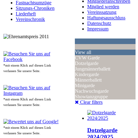
Mitgliederanschreiben
Fastnachtsumzüge
Mitglied werden
Sitzungs-Chroniken
Vereinssatzung
Liederheft
Haftungsausschluss
Vereinschronik
Datenschutz
Impressum
View all
CVW Garde
Dotzelgarde
*mit einem Klick auf diesen Link
Jungmännerballett
verlassen Sie unsere Seite.
Kindergarde
Männerballett
Minigarde
Nachwuchsgarde
Showtanzgruppe
*mit einem Klick auf diesen Link
Clear filters
verlassen Sie unsere Seite.
*mit einem Klick auf diesen Link
Dotzelgarde
verlassen Sie unsere Seite.
2024/2025