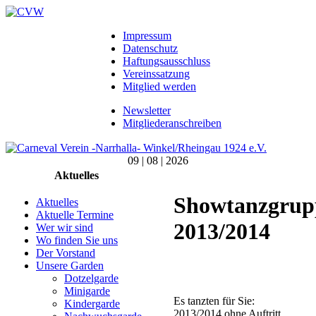
Impressum
Datenschutz
Haftungsausschluss
Vereinssatzung
Mitglied werden
Newsletter
Mitgliederanschreiben
09 | 08 | 2026
Aktuelles
Showtanzgrup
Aktuelles
Aktuelle Termine
2013/2014
Wer wir sind
Wo finden Sie uns
Der Vorstand
Unsere Garden
Dotzelgarde
Minigarde
Es tanzten für Sie:
Kindergarde
2013/2014 ohne Auftritt