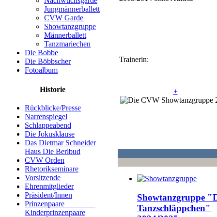
Nachwuchsgarde
Jungmännerballett
CVW Garde
Showtanzgruppe
Männerballett
Tanzmariechen
Die Bobbe
Trainerin:
Die Böbbscher
Fotoalbum
Historie
+
Rückblicke/Presse
Narrenspiegel
Schlappeabend
Die Jokusklause
Das Dietmar Schneider
Haus Die Berlbud
CVW Orden
Rhetorikseminare
Vorsitzende
Ehrenmitglieder
Präsident/Innen
Showtanzgruppe "D
Prinzenpaare
Tanzschläppchen"
Kinderprinzenpaare