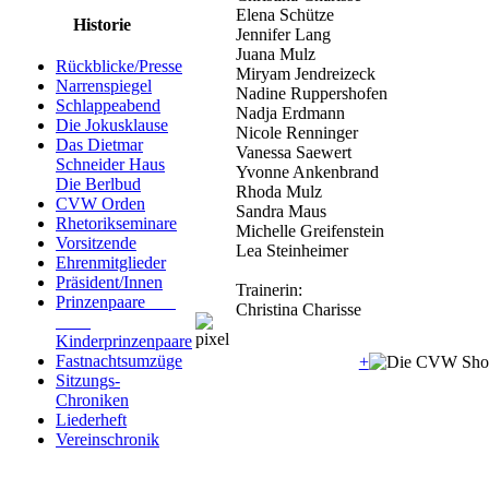
Elena Schütze
Historie
Jennifer Lang
Juana Mulz
Rückblicke/Presse
Miryam Jendreizeck
Narrenspiegel
Nadine Ruppershofen
Schlappeabend
Nadja Erdmann
Die Jokusklause
Nicole Renninger
Das Dietmar
Vanessa Saewert
Schneider Haus
Yvonne Ankenbrand
Die Berlbud
Rhoda Mulz
CVW Orden
Sandra Maus
Rhetorikseminare
Michelle Greifenstein
Vorsitzende
Lea Steinheimer
Ehrenmitglieder
Präsident/Innen
Trainerin:
Prinzenpaare
Christina Charisse
Kinderprinzenpaare
Fastnachtsumzüge
+
Sitzungs-
Chroniken
Liederheft
Vereinschronik