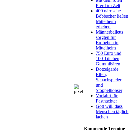
Mit dem roten
Pferd im Zelt
400 närrische
Böbbscher ließen
Mittelheim
erbeben
Männerballetts
sorgten für
Erdbeben in
Mittelheim
750 Euro und
100 Tütchen
Gummibären
Dotzelgarde,
Elfen,
Schachspieler
und
Stoppelhopser
Vorfahrt für
Fastnachter
Gott will, dass
Menschen täglich
lachen
Kommende Termine